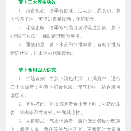
萝卜三大养生功效
1、消食化积：冬季食欲旺、活动少，易食积。萝
卜含芥子油，可促进胃肠蠕动，化解积食。
2、化痰止咳：冬季寒气易引发呼吸道疾病，萝卜
能“破气化痰”，辅助调理咳嗽痰多。
3、通便利尿：萝卜水分和纤维丰富，有助于维持
新陈代谢，排出体内代谢废物。
萝卜食用四大讲究
1、生熟有别：生萝卜清热生津、止渴宽中，适合
口干舌燥者；熟萝卜消食化痰、理气和中，适合脾胃
虚弱者。
2、寒热搭配：体质偏寒者食用萝卜时，可搭配生
姜、羊肉等温性食材，中和其凉性。
3、人群禁忌：气虚体质者、腹泻便溏者应少吃萝
卜；服用人参、黄芪等补气中药者，不宜同时大量食