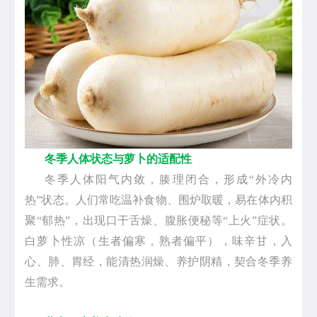
冬季人体状态与萝卜的适配性
冬季人体阳气内敛，腠理闭合，形成“外冷内
热”状态。人们常吃温补食物、围炉取暖，易在体内积
聚“郁热”，出现口干舌燥、腹胀便秘等“上火”症状。
白萝卜性凉（生者偏寒，熟者偏平），味辛甘，入
心、肺、胃经，能清热润燥、养护阴精，契合冬季养
生需求。