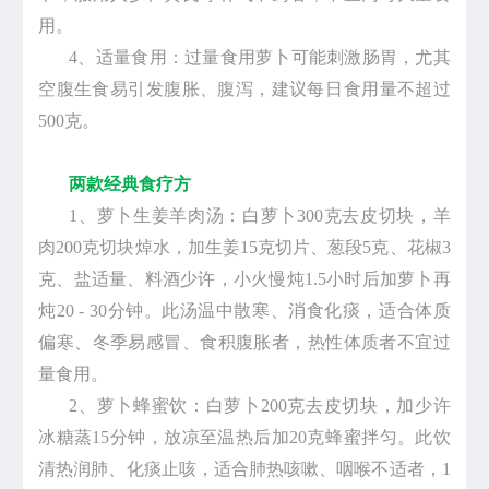
用。
4、适量食用：过量食用萝卜可能刺激肠胃，尤其
空腹生食易引发腹胀、腹泻，建议每日食用量不超过
500克。
两款经典食疗方
1、萝卜生姜羊肉汤：白萝卜300克去皮切块，羊
肉200克切块焯水，加生姜15克切片、葱段5克、花椒3
克、盐适量、料酒少许，小火慢炖1.5小时后加萝卜再
炖20 - 30分钟。此汤温中散寒、消食化痰，适合体质
偏寒、冬季易感冒、食积腹胀者，热性体质者不宜过
量食用。
2、萝卜蜂蜜饮：白萝卜200克去皮切块，加少许
冰糖蒸15分钟，放凉至温热后加20克蜂蜜拌匀。此饮
清热润肺、化痰止咳，适合肺热咳嗽、咽喉不适者，1