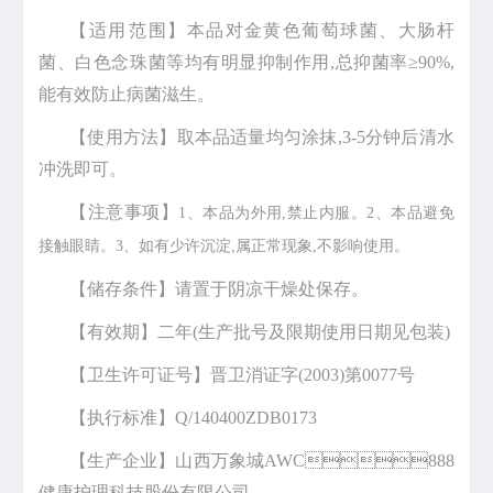
【适用范围】本品对金黄色葡萄球菌、大肠杆
菌、白色念珠菌等均有明显抑制作用,总抑菌率≥90%,
能有效防止病菌滋生。
【使用方法】取本品适量均匀涂抹,3-5分钟后清水
冲洗即可。
【注意事项】
1、本品为外用,禁止内服。
2、本品避免
接触眼睛。
3、如有少许沉淀,属正常现象,不影响使用。
【储存条件】请置于阴凉干燥处保存。
【有效期】二年(生产批号及限期使用日期见包装)
【卫生许可证号】晋卫消证字(2003)第0077号
【执行标准】Q/140400ZDB0173
【生产企业】山西万象城AWC888
健康护理科技股份有限公司